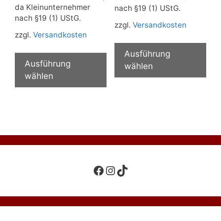
da Kleinunternehmer
nach §19 (1) UStG.
nach §19 (1) UStG.
zzgl.
Versandkosten
zzgl.
Versandkosten
Die
Dieses
Pro
Ausführung
Produkt
Ausführung
wei
wählen
weist
wählen
meh
mehrere
Var
Varianten
auf.
auf.
Die
Die
Opt
Optionen
kön
können
auf
auf
der
Facebook
Instagram
TikTok
der
Pro
Produktseite
gew
gewählt
wer
werden