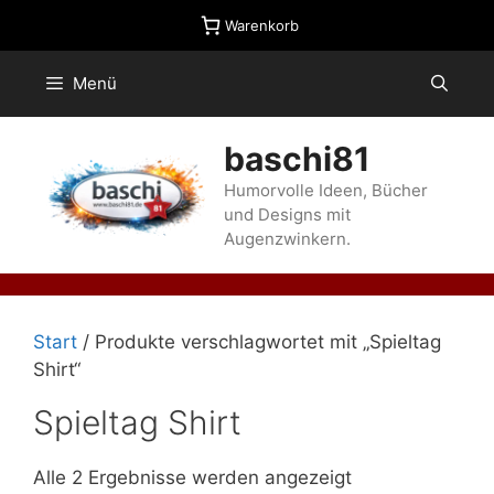
Zum
Warenkorb
Inhalt
springen
Menü
baschi81
Humorvolle Ideen, Bücher
und Designs mit
Augenzwinkern.
Start
/ Produkte verschlagwortet mit „Spieltag
Shirt“
Spieltag Shirt
Alle 2 Ergebnisse werden angezeigt