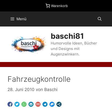
Zum
Warenkorb
Inhalt
springen
Menü
baschi81
Humorvolle Ideen, Bücher
und Designs mit
Augenzwinkern.
Fahrzeugkontrolle
28. Juni 2010
von
Baschi