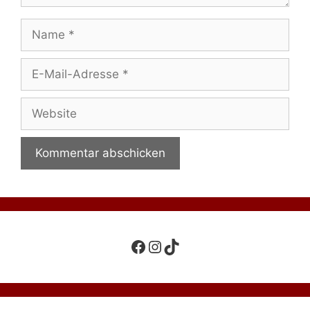
Name
E-
Mail-
Adresse
Website
Facebook
Instagram
TikTok