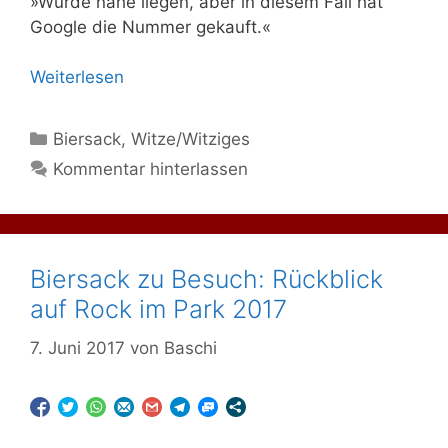
»Würde nahe liegen, aber in diesem Fall hat
Google die Nummer gekauft.«
Weiterlesen
Kategorien
Biersack
,
Witze/Witziges
Kommentar hinterlassen
Biersack zu Besuch: Rückblick
auf Rock im Park 2017
7. Juni 2017
von
Baschi