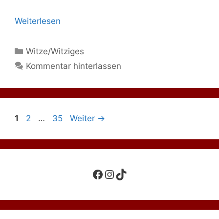
Weiterlesen
Kategorien
Witze/Witziges
Kommentar hinterlassen
Seite
Seite
Seite
1
2
…
35
Weiter
→
Facebook
Instagram
TikTok