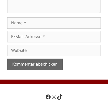
Name
E-
Mail-
Adresse
Website
Facebook
Instagram
TikTok