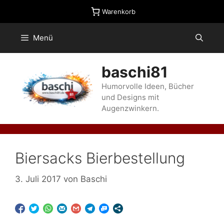
Zum
Warenkorb
Inhalt
springen
Menü
baschi81
Humorvolle Ideen, Bücher
und Designs mit
Augenzwinkern.
Biersacks Bierbestellung
3. Juli 2017
von
Baschi