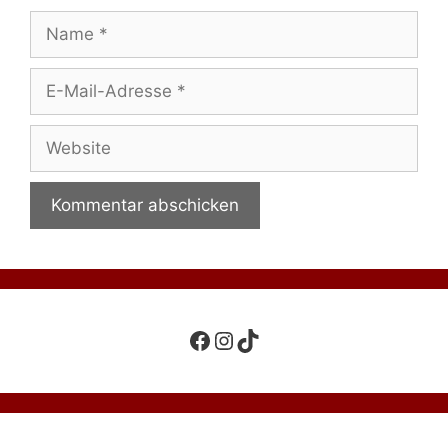
Name
E-
Mail-
Adresse
Website
Facebook
Instagram
TikTok