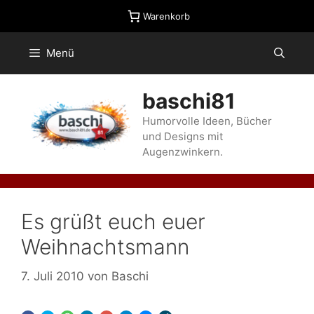
Zum
Warenkorb
Inhalt
springen
Menü
baschi81
Humorvolle Ideen, Bücher
und Designs mit
Augenzwinkern.
Es grüßt euch euer
Weihnachtsmann
7. Juli 2010
von
Baschi