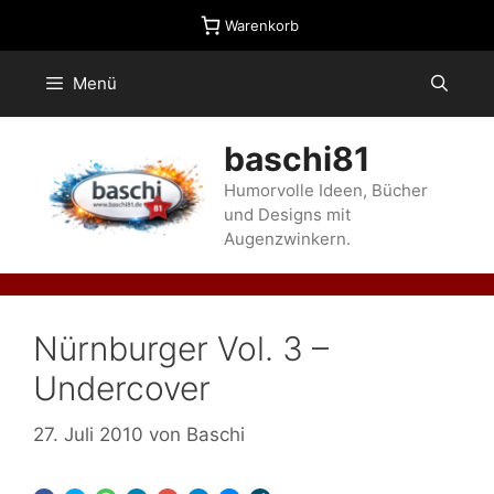
Zum
Warenkorb
Inhalt
springen
Menü
baschi81
Humorvolle Ideen, Bücher
und Designs mit
Augenzwinkern.
Nürnburger Vol. 3 –
Undercover
27. Juli 2010
von
Baschi