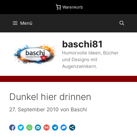
Zum
Warenkorb
Inhalt
springen
Menü
baschi81
Humorvolle Ideen, Bücher
und Designs mit
Augenzwinkern.
Dunkel hier drinnen
27. September 2010
von
Baschi