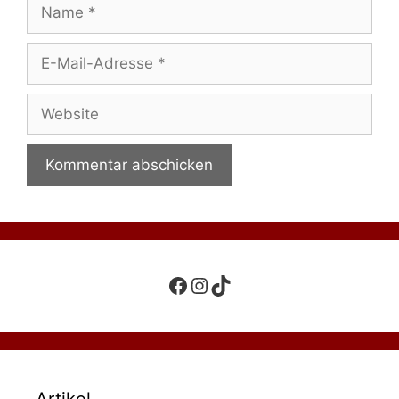
Name
E-
Mail-
Adresse
Website
Facebook
Instagram
TikTok
Artikel