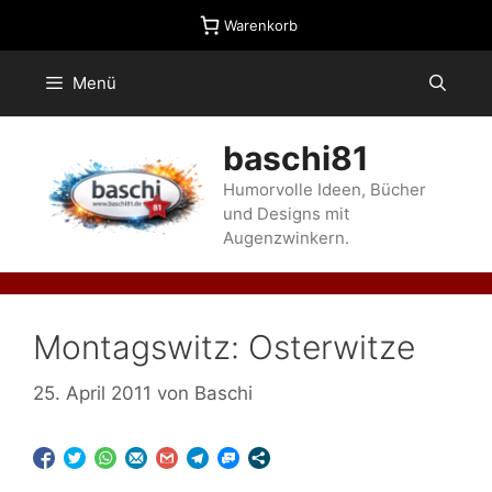
Zum
Warenkorb
Inhalt
springen
Menü
baschi81
Humorvolle Ideen, Bücher
und Designs mit
Augenzwinkern.
Montagswitz: Osterwitze
25. April 2011
von
Baschi