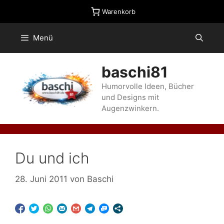
Zum
Warenkorb
Inhalt
springen
Menü
baschi81
Humorvolle Ideen, Bücher
und Designs mit
Augenzwinkern.
Du und ich
28. Juni 2011
von
Baschi