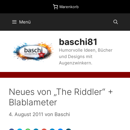
Zum
Warenkorb
Inhalt
springen
Menü
baschi81
Humorvolle Ideen, Bücher
und Designs mit
Augenzwinkern.
Neues von „The Riddler“ +
Blablameter
4. August 2011
von
Baschi