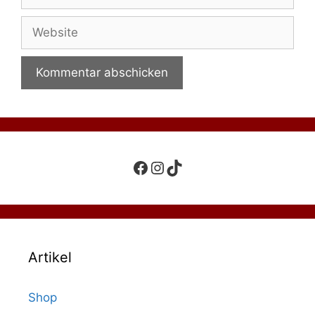
Mail-
Adresse
Website
Facebook
Instagram
TikTok
Artikel
Shop