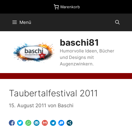
Zum
Warenkorb
Inhalt
springen
Menü
baschi81
Humorvolle Ideen, Bücher
und Designs mit
Augenzwinkern.
Taubertalfestival 2011
15. August 2011
von
Baschi