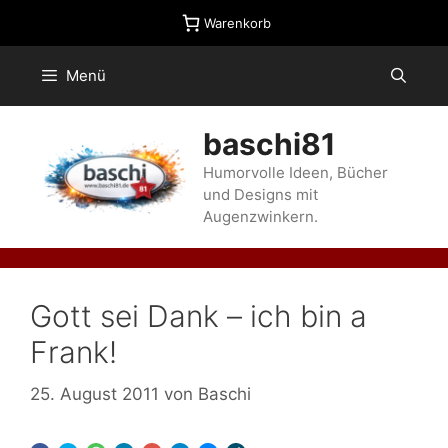
Zum
Warenkorb
Inhalt
springen
Menü
baschi81
Humorvolle Ideen, Bücher
und Designs mit
Augenzwinkern.
Gott sei Dank – ich bin a
Frank!
25. August 2011
von
Baschi