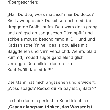
rübergeschrien:
„Häi, Du dou, woss machsd’n ner Du do…u?
Bisd aweng bläid? Du kohsd doch ned däi
dreggerde Bräih saufm. Dou wers doch grang
und gräigsd an saggrischen Dümmpfiff und
schbeia mousd beschdimmd a! Di’Hund und
Kadssn scheiß’n nei; des is dou alles mit
Baggderien und Vir’n versaichd. Wenn’s bläid
kummd, mousd sugor ganz elendiglich
verreggn. Dou hilfder dann fei ka
Kubbfwäihdableddn!!!“
Der Mann hat mich angesehen und erwidert:
„Woss soagst? Redsd du ka bayrisch, Bazi ?“
Ich hab dann in perfekten Schriftdeutsch
„Gaaanz langsam trinken, das Wasser ist