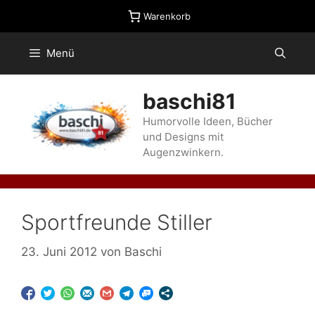
Zum
Warenkorb
Inhalt
springen
Menü
baschi81
Humorvolle Ideen, Bücher
und Designs mit
Augenzwinkern.
Sportfreunde Stiller
23. Juni 2012
von
Baschi