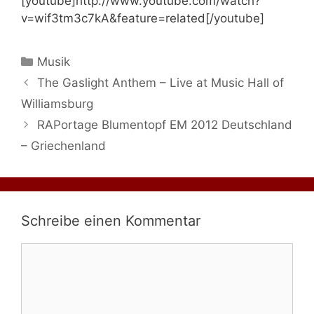
[youtube]http://www.youtube.com/watch?
v=wif3tm3c7kA&feature=related[/youtube]
Kategorien
Musik
The Gaslight Anthem – Live at Music Hall of
Williamsburg
RAPortage Blumentopf EM 2012 Deutschland
– Griechenland
Schreibe einen Kommentar
Kommentar