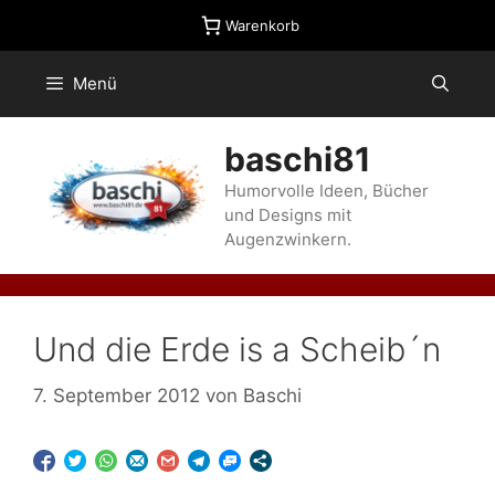
Zum
Warenkorb
Inhalt
springen
Menü
baschi81
Humorvolle Ideen, Bücher
und Designs mit
Augenzwinkern.
Und die Erde is a Scheib´n
7. September 2012
von
Baschi