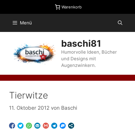
Zum
Warenkorb
Inhalt
springen
Menü
baschi81
Humorvolle Ideen, Bücher
und Designs mit
Augenzwinkern.
Tierwitze
11. Oktober 2012
von
Baschi