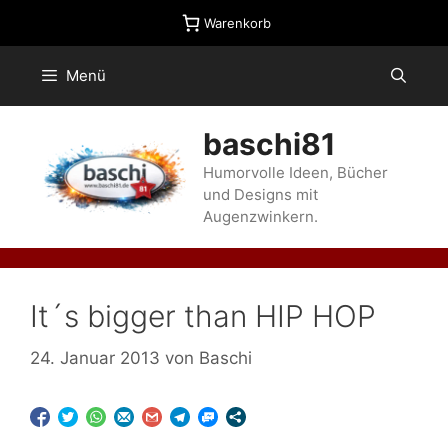
Zum
Warenkorb
Inhalt
springen
Menü
baschi81
Humorvolle Ideen, Bücher
und Designs mit
Augenzwinkern.
It´s bigger than HIP HOP
24. Januar 2013
von
Baschi