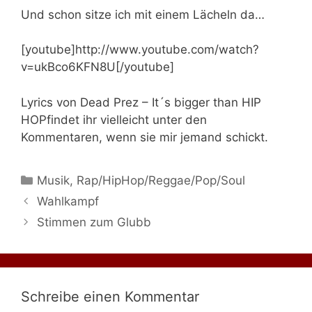
Und schon sitze ich mit einem Lächeln da…
[youtube]http://www.youtube.com/watch?
v=ukBco6KFN8U[/youtube]
Lyrics von Dead Prez – It´s bigger than HIP
HOP
findet ihr vielleicht unter den
Kommentaren, wenn sie mir jemand schickt.
Kategorien
Musik
,
Rap/HipHop/Reggae/Pop/Soul
Wahlkampf
Stimmen zum Glubb
Schreibe einen Kommentar