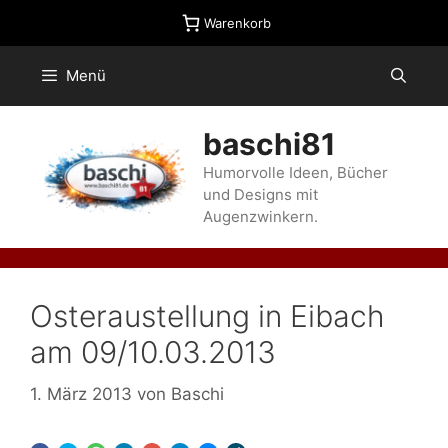
Zum
Warenkorb
Inhalt
springen
Menü
baschi81
Humorvolle Ideen, Bücher
und Designs mit
Augenzwinkern.
Osteraustellung in Eibach
am 09/10.03.2013
1. März 2013
von
Baschi