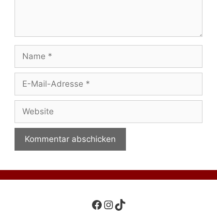
Name
E-
Mail-
Adresse
Website
Facebook
Instagram
TikTok