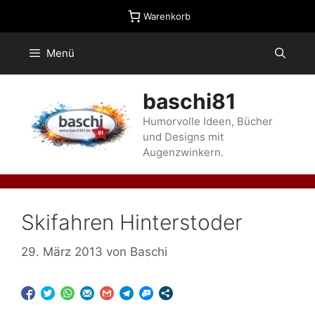
Zum
Warenkorb
Inhalt
springen
Menü
baschi81
Humorvolle Ideen, Bücher
und Designs mit
Augenzwinkern.
Skifahren Hinterstoder
29. März 2013
von
Baschi