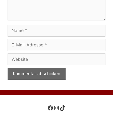
Name
E-
Mail-
Adresse
Website
Facebook
Instagram
TikTok