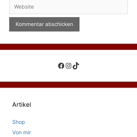
Adresse
Website
Facebook
Instagram
TikTok
Artikel
Shop
Von mir