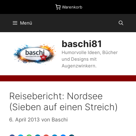
Zum
Warenkorb
Inhalt
springen
Menü
baschi81
Humorvolle Ideen, Bücher
und Designs mit
Augenzwinkern.
Reisebericht: Nordsee
(Sieben auf einen Streich)
6. April 2013
von
Baschi