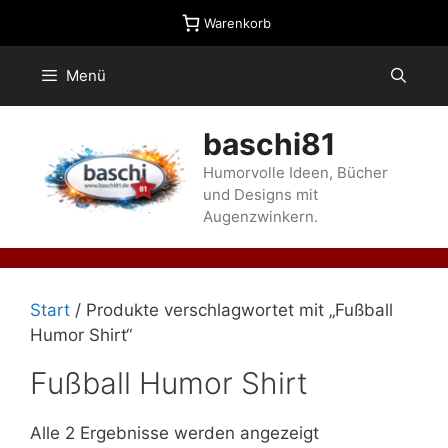
Zum
Warenkorb
Inhalt
springen
Menü
baschi81
Humorvolle Ideen, Bücher
und Designs mit
Augenzwinkern.
Start
/ Produkte verschlagwortet mit „Fußball
Humor Shirt“
Fußball Humor Shirt
Alle 2 Ergebnisse werden angezeigt