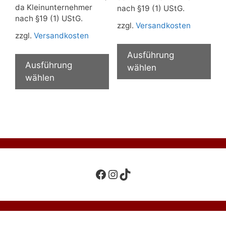
da Kleinunternehmer
nach §19 (1) UStG.
nach §19 (1) UStG.
zzgl.
Versandkosten
zzgl.
Versandkosten
Die
Dieses
Pro
Ausführung
Produkt
Ausführung
wei
wählen
weist
wählen
meh
mehrere
Var
Varianten
auf.
auf.
Die
Die
Opt
Optionen
kön
können
auf
auf
der
Facebook
Instagram
TikTok
der
Pro
Produktseite
gew
gewählt
wer
werden