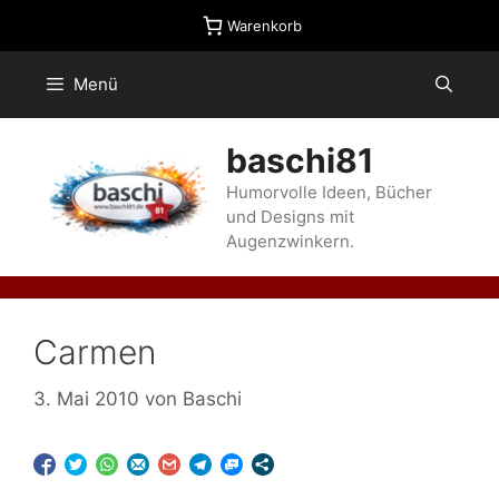
Zum
Warenkorb
Inhalt
springen
Menü
baschi81
Humorvolle Ideen, Bücher
und Designs mit
Augenzwinkern.
Carmen
3. Mai 2010
von
Baschi