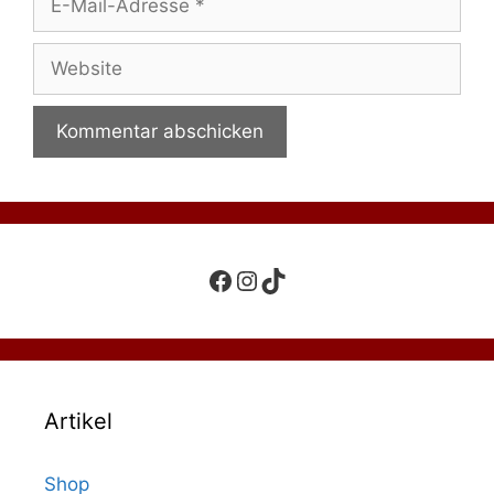
Mail-
Adresse
Website
Facebook
Instagram
TikTok
Artikel
Shop