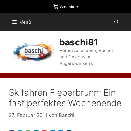
Zum
Warenkorb
Inhalt
springen
Menü
baschi81
Humorvolle Ideen, Bücher
und Designs mit
Augenzwinkern.
Skifahren Fieberbrunn: Ein
fast perfektes Wochenende
27. Februar 2011
von
Baschi