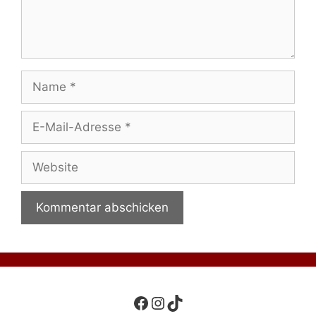
Name
E-
Mail-
Adresse
Website
Facebook
Instagram
TikTok