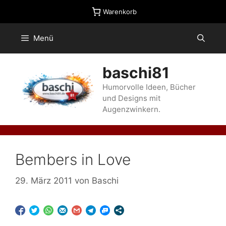
Zum
Warenkorb
Inhalt
springen
Menü
baschi81
Humorvolle Ideen, Bücher
und Designs mit
Augenzwinkern.
Bembers in Love
29. März 2011
von
Baschi