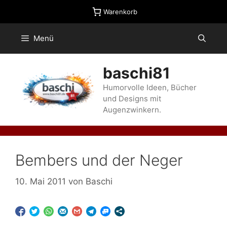
Zum
Warenkorb
Inhalt
springen
Menü
baschi81
Humorvolle Ideen, Bücher
und Designs mit
Augenzwinkern.
Bembers und der Neger
10. Mai 2011
von
Baschi