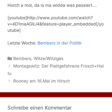
Horch a mol, da is ma widda was passiert….
[youtube]http://www.youtube.com/watch?
v=4D1maAGlLl4&feature=player_embedded[/yo
utube]
Letzte Woche:
Bembers in der Politik
Kategorien
Bembers
,
Witze/Witziges
Montagswitz: Der Plattgefahrene Frosch+Hai
to
Rooney am 16.Mai im Hirsch
Schreibe einen Kommentar