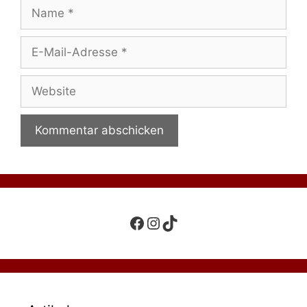
Name
E-
Mail-
Adresse
Website
Facebook
Instagram
TikTok