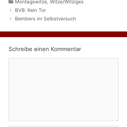
Kategorien
Montagswitze
,
Witze/Witziges
BVB: Kein Tor
Bembers im Selbstversuch
Schreibe einen Kommentar
Kommentar