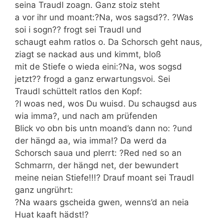
seina Traudl zoagn. Ganz stoiz steht
a vor ihr und moant:?Na, wos sagsd??. ?Was
soi i sogn?? frogt sei Traudl und
schaugt eahm ratlos o. Da Schorsch geht naus,
ziagt se nackad aus und kimmt, bloß
mit de Stiefe o wieda eini:?Na, wos sogsd
jetzt?? frogd a ganz erwartungsvoi. Sei
Traudl schüttelt ratlos den Kopf:
?I woas ned, wos Du wuisd. Du schaugsd aus
wia imma?, und nach am prüfenden
Blick vo obn bis untn moand’s dann no: ?und
der hängd aa, wia imma!? Da werd da
Schorsch saua und plerrt: ?Red ned so an
Schmarrn, der hängd net, der bewundert
meine neian Stiefe!!!? Drauf moant sei Traudl
ganz ungrührt:
?Na waars gscheida gwen, wenns’d an neia
Huat kaaft hädst!?