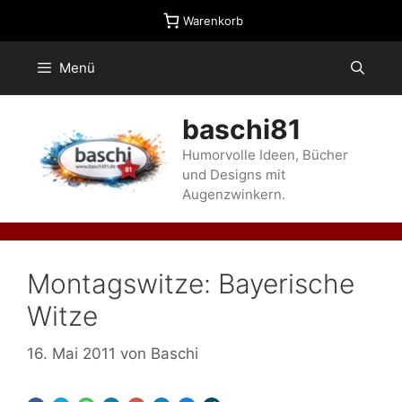
Zum
Warenkorb
Inhalt
springen
Menü
baschi81
Humorvolle Ideen, Bücher
und Designs mit
Augenzwinkern.
Montagswitze: Bayerische
Witze
16. Mai 2011
von
Baschi