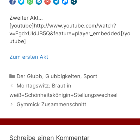
Zweiter Akt…
[youtube]http://www.youtube.com/watch?
v=EgdxUIdJB5Q&feature=player_embedded[/yo
utube]
Zum ersten Akt
Kategorien
Der Glubb
,
Glubbigkeiten
,
Sport
Montagswitz: Braut in
weiß+Schönheitskönigin+Stellungswechsel
Gymmick Zusammenschnitt
Schreibe einen Kommentar