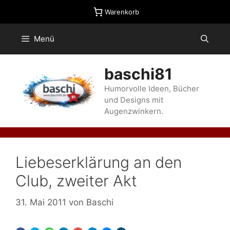
Zum
Warenkorb
Inhalt
springen
Menü
baschi81
Humorvolle Ideen, Bücher
und Designs mit
Augenzwinkern.
Liebeserklärung an den
Club, zweiter Akt
31. Mai 2011
von
Baschi