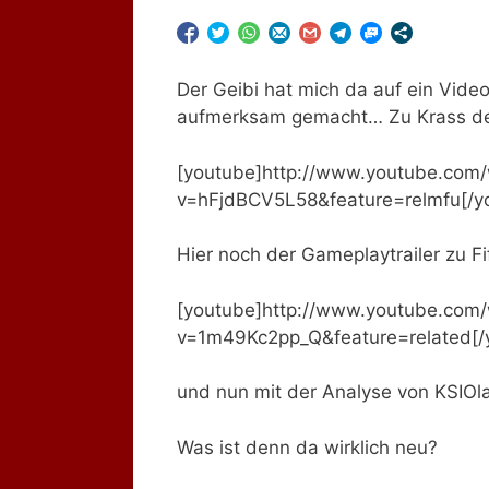
Der Geibi hat mich da auf ein Video
aufmerksam gemacht… Zu Krass der 
[youtube]http://www.youtube.com
v=hFjdBCV5L58&feature=relmfu[/y
Hier noch der Gameplaytrailer zu Fi
[youtube]http://www.youtube.com
v=1m49Kc2pp_Q&feature=related[/
und nun mit der Analyse von KSIOla
Was ist denn da wirklich neu?