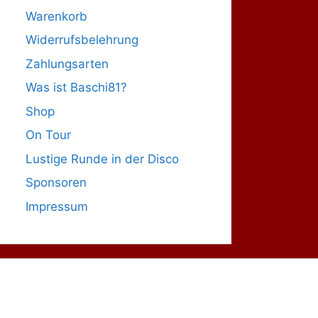
Warenkorb
Widerrufsbelehrung
Zahlungsarten
Was ist Baschi81?
Shop
On Tour
Lustige Runde in der Disco
Sponsoren
Impressum