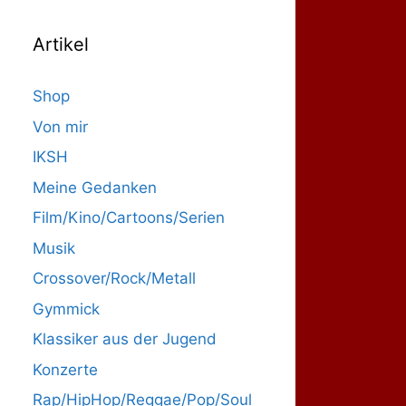
Artikel
Shop
Von mir
IKSH
Meine Gedanken
Film/Kino/Cartoons/Serien
Musik
Crossover/Rock/Metall
Gymmick
Klassiker aus der Jugend
Konzerte
Rap/HipHop/Reggae/Pop/Soul