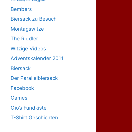
Bembers
Biersack zu Besuch
Montagswitze
The Riddler
Witzige Videos
Adventskalender 2011
Biersack
Der Parallelbiersack
Facebook
Games
Gio’s Fundkiste
T-Shirt Geschichten