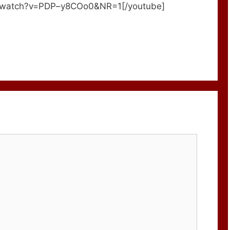
m/watch?v=PDP–y8COo0&NR=1[/youtube]