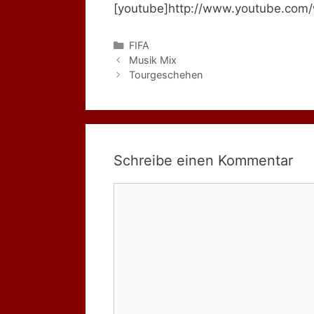
[youtube]http://www.youtube.co
Kategorien
FIFA
Musik Mix
Tourgeschehen
Schreibe einen Kommentar
Kommentar