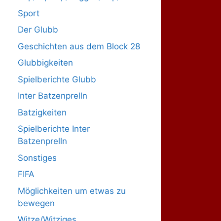
Sport
Der Glubb
Geschichten aus dem Block 28
Glubbigkeiten
Spielberichte Glubb
Inter Batzenprelln
Batzigkeiten
Spielberichte Inter
Batzenprelln
Sonstiges
FIFA
Möglichkeiten um etwas zu
bewegen
Witze/Witziges