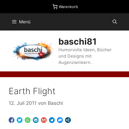
Zum
Warenkorb
Inhalt
springen
Menü
baschi81
Humorvolle Ideen, Bücher
und Designs mit
Augenzwinkern.
Earth Flight
12. Juli 2011
von
Baschi