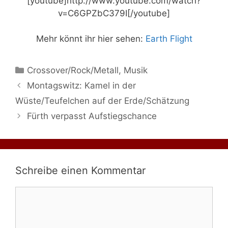
[youtube]http://www.youtube.com/watch?
v=C6GPZbC379I[/youtube]
Mehr könnt ihr hier sehen:
Earth Flight
Kategorien
Crossover/Rock/Metall
,
Musik
Montagswitz: Kamel in der
Wüste/Teufelchen auf der Erde/Schätzung
Fürth verpasst Aufstiegschance
Schreibe einen Kommentar
Kommentar