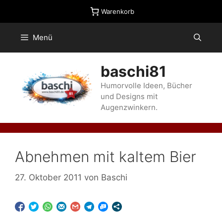
Zum
Warenkorb
Inhalt
springen
Menü
baschi81
Humorvolle Ideen, Bücher
und Designs mit
Augenzwinkern.
Abnehmen mit kaltem Bier
27. Oktober 2011
von
Baschi