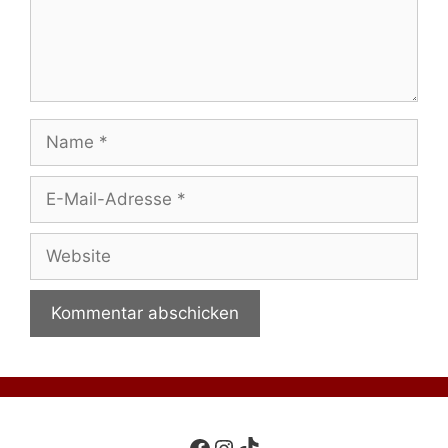
Name
E-
Mail-
Adresse
Website
Facebook
Instagram
TikTok