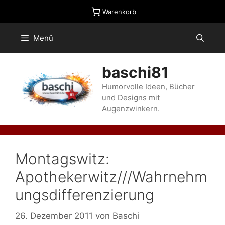
Zum
Warenkorb
Inhalt
springen
Menü
baschi81
Humorvolle Ideen, Bücher
und Designs mit
Augenzwinkern.
Montagswitz:
Apothekerwitz///Wahrnehm
ungsdifferenzierung
26. Dezember 2011
von
Baschi