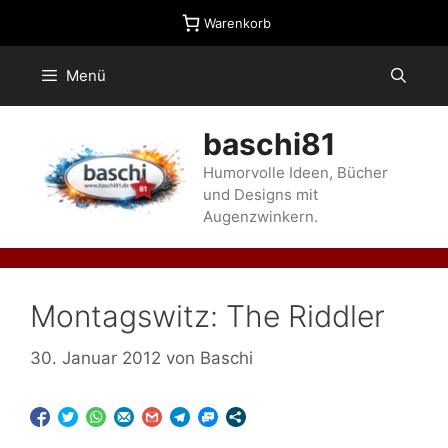
Zum
Warenkorb
Inhalt
springen
Menü
baschi81
Humorvolle Ideen, Bücher
und Designs mit
Augenzwinkern.
Montagswitz: The Riddler
30. Januar 2012
von
Baschi