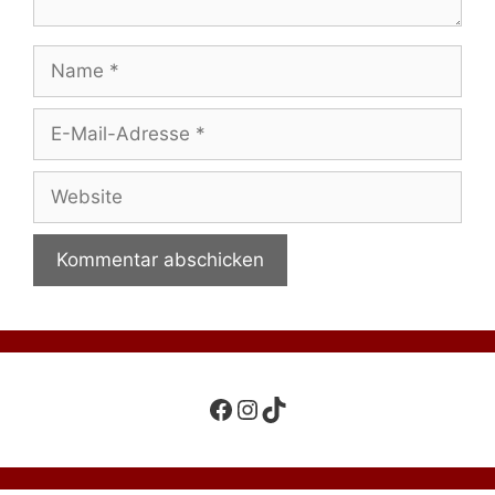
Name
E-
Mail-
Adresse
Website
Facebook
Instagram
TikTok