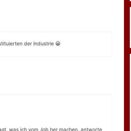
ituierten der Industrie 😀
gt, was ich vom Job her machen, antworte