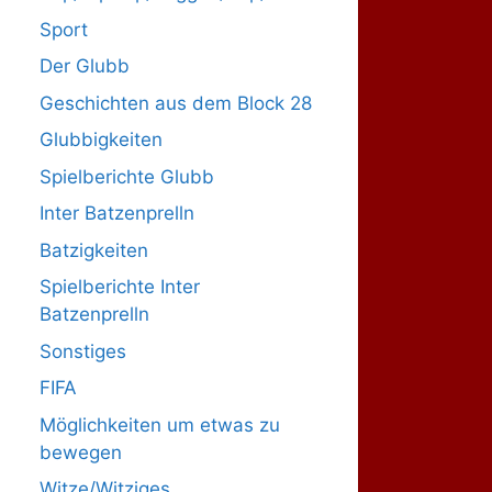
Sport
Der Glubb
Geschichten aus dem Block 28
Glubbigkeiten
Spielberichte Glubb
Inter Batzenprelln
Batzigkeiten
Spielberichte Inter
Batzenprelln
Sonstiges
FIFA
Möglichkeiten um etwas zu
bewegen
Witze/Witziges