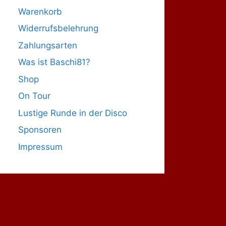
Warenkorb
Widerrufsbelehrung
Zahlungsarten
Was ist Baschi81?
Shop
On Tour
Lustige Runde in der Disco
Sponsoren
Impressum