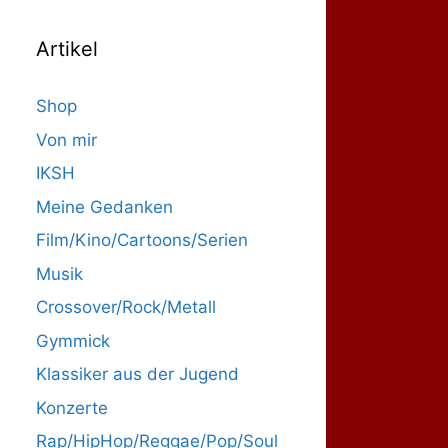
Artikel
Shop
Von mir
IKSH
Meine Gedanken
Film/Kino/Cartoons/Serien
Musik
Crossover/Rock/Metall
Gymmick
Klassiker aus der Jugend
Konzerte
Rap/HipHop/Reggae/Pop/Soul