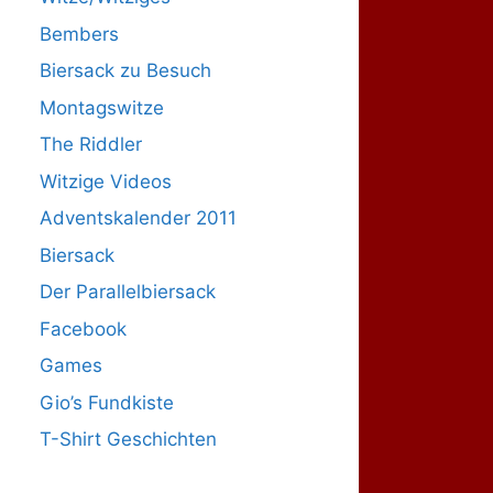
Bembers
Biersack zu Besuch
Montagswitze
The Riddler
Witzige Videos
Adventskalender 2011
Biersack
Der Parallelbiersack
Facebook
Games
Gio’s Fundkiste
T-Shirt Geschichten