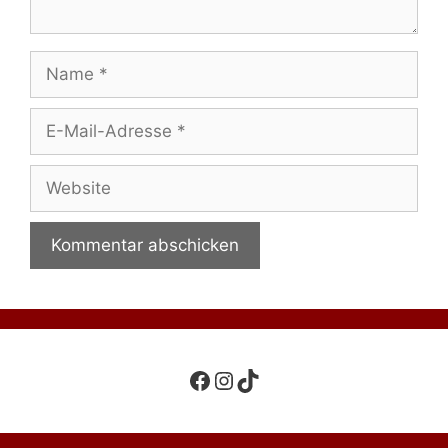
Name
E-
Mail-
Adresse
Website
Facebook
Instagram
TikTok