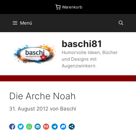
Zum
Warenkorb
Inhalt
springen
Menü
baschi81
Humorvolle Ideen, Bücher
und Designs mit
Augenzwinkern.
Die Arche Noah
31. August 2012
von
Baschi