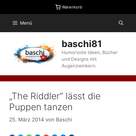
Zum
Warenkorb
Inhalt
springen
Menü
baschi81
Humorvolle Ideen, Bücher
und Designs mit
Augenzwinkern.
„The Riddler“ lässt die
Puppen tanzen
25. März 2014
von
Baschi