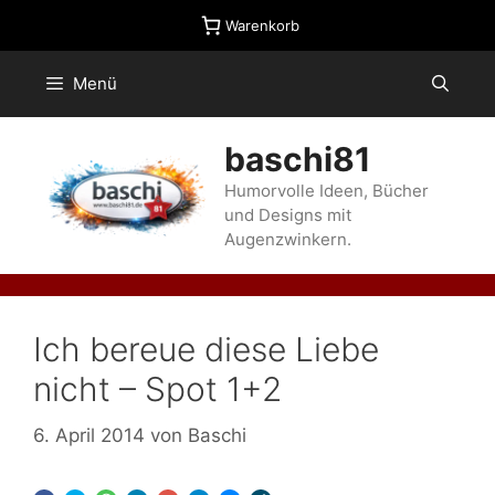
Zum
Warenkorb
Inhalt
springen
Menü
baschi81
Humorvolle Ideen, Bücher
und Designs mit
Augenzwinkern.
Ich bereue diese Liebe
nicht – Spot 1+2
6. April 2014
von
Baschi