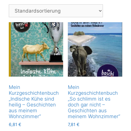
Mein
Mein
Kurzgeschichtenbuch
Kurzgeschichtenbuch
„Indische Kühe sind
„So schlimm ist es
heilig – Geschichten
doch gar nicht –
aus meinem
Geschichten aus
Wohnzimmer“
meinem Wohnzimmer“
6,81
€
7,81
€