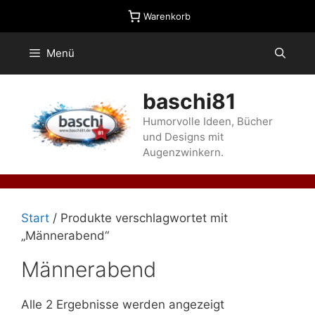
Zum
Warenkorb
Inhalt
springen
Menü
baschi81
Humorvolle Ideen, Bücher
und Designs mit
Augenzwinkern.
Start
/ Produkte verschlagwortet mit
„Männerabend“
Männerabend
Alle 2 Ergebnisse werden angezeigt