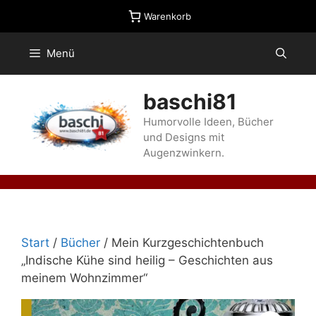
Zum
Warenkorb
Inhalt
springen
Menü
baschi81
Humorvolle Ideen, Bücher
und Designs mit
Augenzwinkern.
Start
/
Bücher
/ Mein Kurzgeschichtenbuch
„Indische Kühe sind heilig – Geschichten aus
meinem Wohnzimmer“