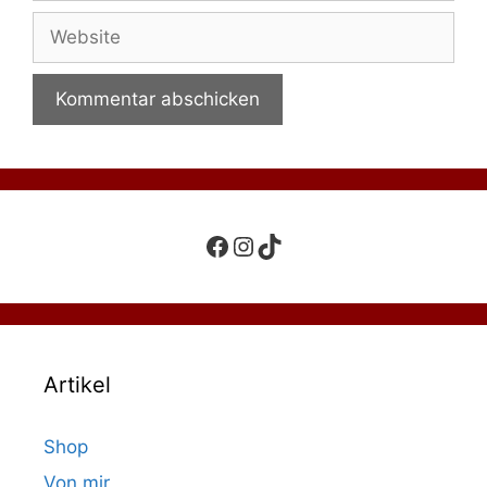
Adresse
Website
Facebook
Instagram
TikTok
Artikel
Shop
Von mir