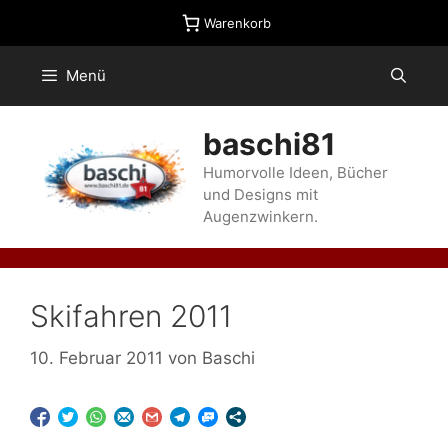
Zum
Warenkorb
Inhalt
springen
Menü
baschi81
Humorvolle Ideen, Bücher
und Designs mit
Augenzwinkern.
Skifahren 2011
10. Februar 2011
von
Baschi