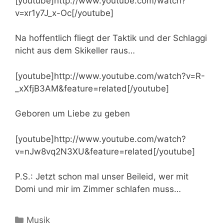
[youtube]http://www.youtube.com/watch?
v=xr1y7J_x-Oc[/youtube]
Na hoffentlich fliegt der Taktik und der Schlaggi
nicht aus dem Skikeller raus…
[youtube]http://www.youtube.com/watch?v=R-
_xXfjB3AM&feature=related[/youtube]
Geboren um Liebe zu geben
[youtube]http://www.youtube.com/watch?
v=nJw8vq2N3XU&feature=related[/youtube]
P.S.: Jetzt schon mal unser Beileid, wer mit
Domi und mir im Zimmer schlafen muss…
Kategorien
Musik