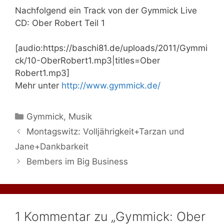
Nachfolgend ein Track von der Gymmick Live
CD: Ober Robert Teil 1
[audio:https://baschi81.de/uploads/2011/Gymmi
ck/10-OberRobert1.mp3|titles=Ober
Robert1.mp3]
Mehr unter
http://www.gymmick.de/
Kategorien
Gymmick
,
Musik
Montagswitz: Volljährigkeit+Tarzan und
Jane+Dankbarkeit
Bembers im Big Business
1 Kommentar zu „Gymmick: Ober