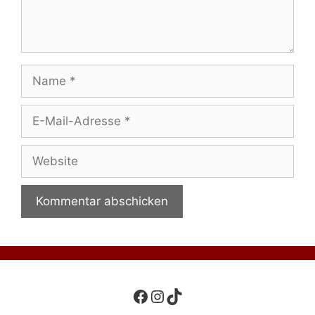
Name
E-
Mail-
Adresse
Website
Facebook
Instagram
TikTok