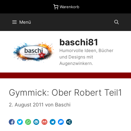
Zum
Warenkorb
Inhalt
springen
Menü
baschi81
Humorvolle Ideen, Bücher
und Designs mit
Augenzwinkern.
Gymmick: Ober Robert Teil1
2. August 2011
von
Baschi