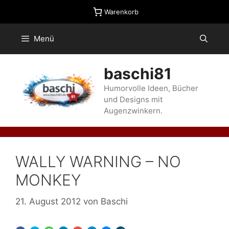
Zum
Warenkorb
Inhalt
springen
Menü
baschi81
Humorvolle Ideen, Bücher
und Designs mit
Augenzwinkern.
WALLY WARNING – NO
MONKEY
21. August 2012
von
Baschi